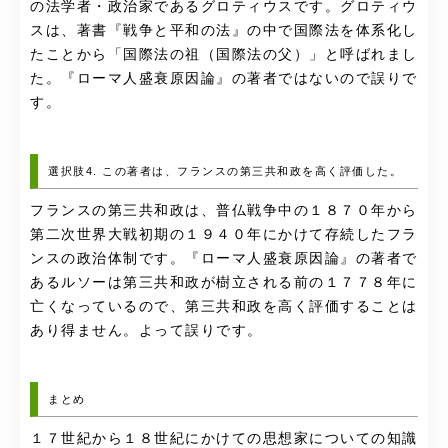
の法学者・政治家であるグロティウスです。グロティウ
スは、著書『戦争と平和の法』の中で国際法を体系化し
たことから「国際法の祖（国際法の父）」と呼ばれまし
た。『ローマ人盛衰原因論』の著者ではないので誤りで
す。
選択肢4. この著者は、フランスの第三共和政を高く評価した。
フランスの第三共和政は、普仏戦争中の１８７０年から
第二次世界大戦初期の１９４０年にかけて存続したフラ
ンスの政治体制です。『ローマ人盛衰原因論』の著者で
あるルソーは第三共和政が樹立される前の１７７８年に
亡くなっているので、第三共和政を高く評価することは
あり得ません。よって誤りです。
まとめ
１７世紀から１８世紀にかけての思想家についての知識