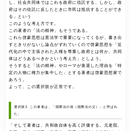
し、社会共同体ではこれを政府に信託する、しかし、政
府はその信託に反したときに市民は抵抗することができ
る」という
このような考え方です。
この著者の「法の精神」もそうである。
これら啓蒙思想は憲法学で重要になってくるが、書き出
すときりがないし論点がずれていくので啓蒙思想を「近
代化の中で主張された人権を尊重し政府とは何か、共同
体はどうあるべきかという考え方」としよう。
そうすると「法の精神」やローマが衰退した理由を「特
定の人物に権力が集中した」とする著者は啓蒙思想家で
あろう。
よって、この選択肢が正答です。
選択肢3. この著者は、「国際法の祖（国際法の父）」と呼ばれ
た。
「そして著者は、共和政自体を高く評価する。元老院、