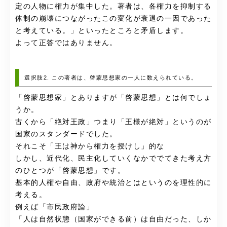
定の人物に権力が集中した。著者は、各権力を抑制する
体制の崩壊につながったこの変化が衰退の一因であった
と考えている。」といったところと矛盾します。
よって正答ではありません。
選択肢2. この著者は、啓蒙思想家の一人に数えられている。
「啓蒙思想家」とありますが「啓蒙思想」とは何でしょ
うか。
古くから「絶対王政」つまり「王様が絶対」というのが
国家のスタンダードでした。
それこそ「王は神から権力を授けし」的な
しかし、近代化、民主化していくなかででてきた考え方
のひとつが「啓蒙思想」です。
基本的人権や自由、政府や統治とはというのを理性的に
考える。
例えば「市民政府論」
「人は自然状態（国家ができる前）は自由だった、しか