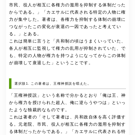
市民、役人が相互に各権力の濫用を抑制する体制だった
からである。」「カエサルに代表される特定の人物に権
力が集中した。著者は、各権力を抑制する体制の崩壊に
つながったこの変化が衰退の一因であったと考えてい
る。」とある。
これは簡単に言うと「共和制の頃はうまくいっていた、
各人が相互に監視して権力の乱用が抑制されていた、で
も、特定の人物が権力を持つようになってからこの体制
が崩壊して衰退した」ということです。
選択肢1. この著者は、王権神授説を唱えた。
「王権神授説」という名称で分かるとおり「俺は王、神
から権力を授けられた超人、俺に逆らうやつは」といっ
たような独裁的なものです。
これは著者の「そして著者は、共和政自体を高く評価す
る。元老院、市民、役人が相互に各権力の濫用を抑制す
る体制だったからである。」「カエサルに代表される特