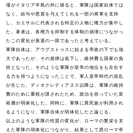
場がイタリア半島の外に移ると、軍隊は国家自体では
なく、給与や恩賞を与えてくれる一部の将軍を支持
し、カエサルに代表される特定の人物に権力が集中し
た。著者は、各権力を抑制する体制の崩壊につながっ
たこの変化が衰退の一因であったと考えている。
軍隊自体は、アウグストゥスに始まる帝政の下でも強
大であったが、その規律は低下し、維持費も国家の負
担となった。そのような軍隊が皇帝の地位をも左右す
る力を持つようになったことで、軍人皇帝時代の混乱
が生じた。ディオクレティアヌス以降は、軍隊の維持
費のために重税が課されたため、政治を担っていた富
裕層が弱体化した。同時に、軍隊に異民族が利用され
るようになり、軍隊自体が弱体化したと論じる。
以上のような軍隊の性質の変化が、ローマの繁栄を支
えた軍隊の弱体化につながり、結果として西ローマ帝