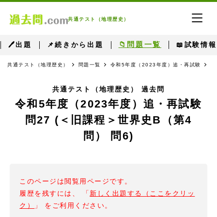
共通テスト（地理歴史）
📁問題一覧
🖊出題
📌続きから出題
📖試験情報
共通テスト（地理歴史）
問題一覧
令和5年度（2023年度）追・再試験
問
共通テスト（地理歴史） 過去問
令和5年度（2023年度）追・再試験
問27 (＜旧課程＞世界史B（第4
問） 問6)
このページは閲覧用ページです。
履歴を残すには、 「
新しく出題する（ここをクリッ
ク）
」 をご利用ください。