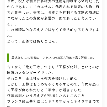
市民、役人が相互に各権力の濫用を抑制する体制だった
からである。」「カエサルに代表される特定の人物に権
力が集中した。著者は、各権力を抑制する体制の崩壊に
つながったこの変化が衰退の一因であったと考えてい
る。」
これ国際法的な考え方ではなくて憲法的な考え方ですよ
ね。
よって、正答ではありません。
選択肢4. この著者は、フランスの第三共和政を高く評価した。
古くから「絶対王政」つまり「王様が絶対」というのが
国家のスタンダードでした。
それこそ「王は神から権力を授けし」的な
しかし、王様はもうめちゃくちゃするので、市民が怒っ
て王様が倒されたりと「革命」が起きました。
啓蒙思想という考え方が登場したのもこのころ
フランス第三共和政は１８７０年から１９４０年までで